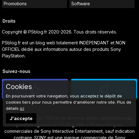
Promotions
Software
Droits
Copyright © PSblog.fr 2020-2026. Tous droits réservés.
PSblog.fr est un blog web totalement INDÉPENDANT et NON
OFFICIEL dédié aux informations autour des produits Sony
PlayStation.
Suivez-nous
Cookies
En poursuivant votre navigation, vous acceptez le dépôt de
cookies tiers pour nous permettre d'améliorer notre site. Plus de
détails
ici
Sony, PlayStation, PS4 et les diverses autres appellations de
J'accepte
produits figurant sur ce blog web sont des marques
commerciales de Sony Interactive Entertainment, sauf indication
contraire. SONY est une marque commerciale de Sony