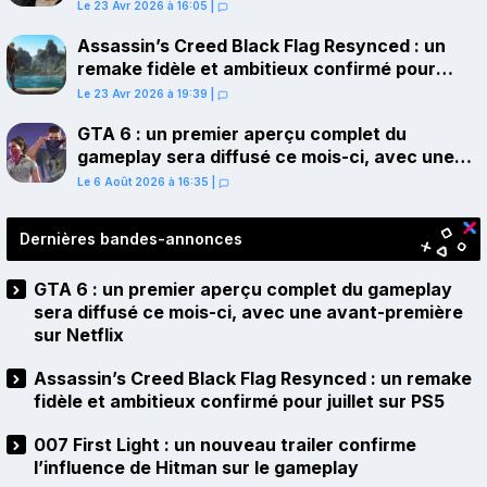
Le 23 Avr 2026 à 16:05
|
Assassin’s Creed Black Flag Resynced : un
remake fidèle et ambitieux confirmé pour
juillet sur PS5
Le 23 Avr 2026 à 19:39
|
GTA 6 : un premier aperçu complet du
gameplay sera diffusé ce mois-ci, avec une
avant-première sur Netflix
Le 6 Août 2026 à 16:35
|
Dernières bandes-annonces
GTA 6 : un premier aperçu complet du gameplay
sera diffusé ce mois-ci, avec une avant-première
sur Netflix
Assassin’s Creed Black Flag Resynced : un remake
fidèle et ambitieux confirmé pour juillet sur PS5
007 First Light : un nouveau trailer confirme
l’influence de Hitman sur le gameplay