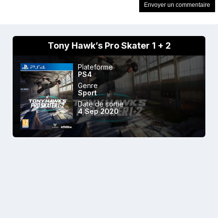
Tony Hawk’s Pro Skater 1 + 2
Plateforme
PS4
Genre
Sport
Date de sortie
4 Sep 2020