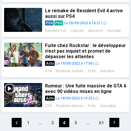
Le remake de Resident Evil 4 arrive
aussi sur PS4
PS4
PS5
Le 20/09/2022 à 16:21
|
Resident Evil
Capcom
Annonce
Remake
Fuite chez Rockstar : le développeur
n’est pas inquiet et promet de
dépasser les attentes
Actu
Le 19/09/2022 à 17:06
|
GTA
Rockstar Games
Fuite
Industrie
Rumeur : Une fuite massive de GTA 6
avec 90 vidéos mises en ligne
Actu
Le 18/09/2022 à 10:25
|
GTA
Rockstar Games
Fuite
Gameplay
Rumeur
Pagination
1
…
3
4
5
…
61
Page
Page
Page
Page
Page
des