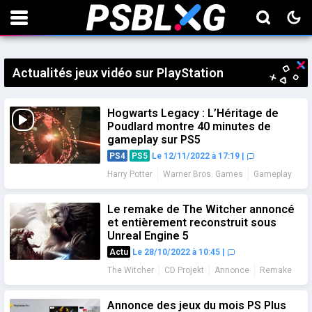
Actualités jeux vidéo sur PlayStation
Hogwarts Legacy : L’Héritage de
Poudlard montre 40 minutes de
gameplay sur PS5
PS4
PS5
Le 12/11/2022 à 17:19
|
Harry Potter
Warner Bros. Games
Gameplay
Le remake de The Witcher annoncé
et entièrement reconstruit sous
Unreal Engine 5
Actu
Le 28/10/2022 à 10:45
|
The Witcher
CD Projekt
Annonce
Remake
Annonce des jeux du mois PS Plus