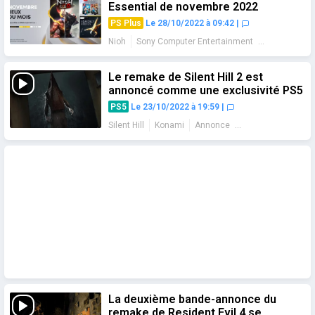
Essential de novembre 2022
PS Plus
Le 28/10/2022 à 09:42
|
Nioh
Sony Computer Entertainment
Jeux du mois
Le remake de Silent Hill 2 est
annoncé comme une exclusivité PS5
PS5
Le 23/10/2022 à 19:59
|
Silent Hill
Konami
Annonce
Bande-annonce
PC
La deuxième bande-annonce du
remake de Resident Evil 4 se