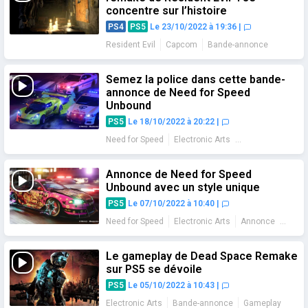
concentre sur l’histoire
PS4
PS5
Le 23/10/2022 à 19:36
|
Resident Evil
Capcom
Bande-annonce
Semez la police dans cette bande-
annonce de Need for Speed
Unbound
PS5
Le 18/10/2022 à 20:22
|
Need for Speed
Electronic Arts
Bande-annonce
Gameplay
Annonce de Need for Speed
Unbound avec un style unique
PS5
Le 07/10/2022 à 10:40
|
Need for Speed
Electronic Arts
Annonce
Bande-annonce
Date de sortie
Le gameplay de Dead Space Remake
sur PS5 se dévoile
PS5
Le 05/10/2022 à 10:43
|
Electronic Arts
Bande-annonce
Gameplay