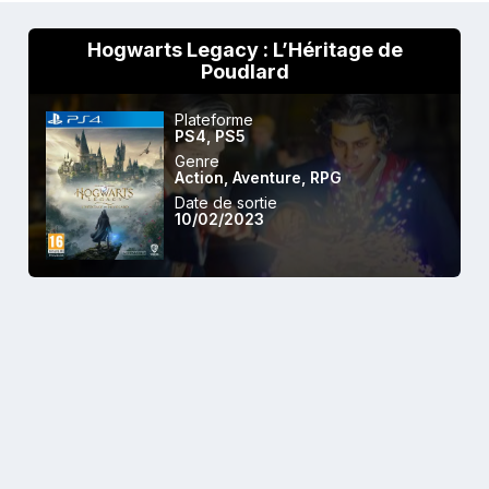
Hogwarts Legacy : L’Héritage de
Poudlard
Plateforme
PS4
,
PS5
Genre
Action
,
Aventure
,
RPG
Date de sortie
10/02/2023