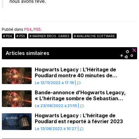
nous avons rêvé.
Publié dans
PS4
,
PS5
.
PS4
PS5
WARNER BROS. GAMES
AVALANCHE SOFTWARE
Articles similaires
Hogwarts Legacy : L’Héritage de
Poudlard montre 40 minutes de
gameplay sur PS5
Le 12/11/2022 à 17:19
|
Bande-annonce d’Hogwarts Legacy,
« L’héritage sombre de Sebastian
Sallow »
Le 23/08/2022 à 21:55
|
Hogwarts Legacy : L’héritage de
Poudlard est reporté à février 2023
Le 13/08/2022 à 10:27
|