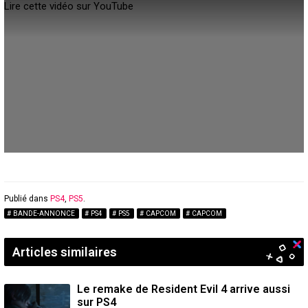
Lire cette vidéo sur YouTube
Publié dans
PS4
,
PS5
.
BANDE-ANNONCE
PS4
PS5
CAPCOM
CAPCOM
Articles similaires
Le remake de Resident Evil 4 arrive aussi
sur PS4