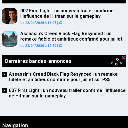
007 First Light : un nouveau trailer confirme
l’influence de Hitman sur le gameplay
Le 23/04/2026 à 16:05
|
Assassin’s Creed Black Flag Resynced : un
remake fidèle et ambitieux confirmé pour juillet
sur PS5
Le 23/04/2026 à 19:39
|
Dernières bandes-annonces
Assassin’s Creed Black Flag Resynced : un remake
fidèle et ambitieux confirmé pour juillet sur PS5
007 First Light : un nouveau trailer confirme l’influence
de Hitman sur le gameplay
Navigation