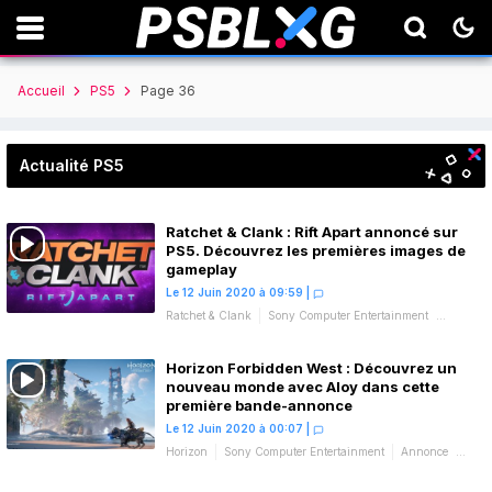
Accueil
PS5
Page 36
Actualité PS5
Ratchet & Clank : Rift Apart annoncé sur
PS5. Découvrez les premières images de
gameplay
Le 12 Juin 2020 à 09:59
|
Ratchet & Clank
Sony Computer Entertainment
Annonce
Bande-annonce
Horizon Forbidden West : Découvrez un
nouveau monde avec Aloy dans cette
première bande-annonce
Le 12 Juin 2020 à 00:07
|
Horizon
Sony Computer Entertainment
Annonce
Bande-annonce