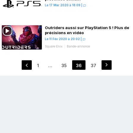
Le 17 Mar 2020 à 18:09
|
Outriders aussi sur PlayStation 5 ! Plus de
précisions en vidéo
Le 11 Fév 2020 à 20:02
|
Square Enix
Bande-annonce
Pagination
1
…
35
36
37
Page
Page
Page
Page
des
publications