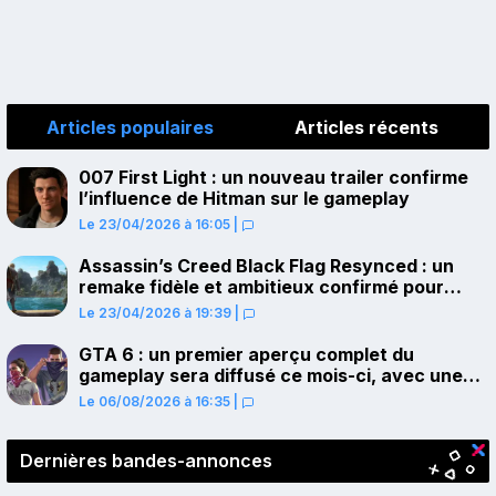
Articles populaires
Articles récents
007 First Light : un nouveau trailer confirme
l’influence de Hitman sur le gameplay
Le 23/04/2026 à 16:05
|
Assassin’s Creed Black Flag Resynced : un
remake fidèle et ambitieux confirmé pour
juillet sur PS5
Le 23/04/2026 à 19:39
|
GTA 6 : un premier aperçu complet du
gameplay sera diffusé ce mois-ci, avec une
avant-première sur Netflix
Le 06/08/2026 à 16:35
|
Dernières bandes-annonces