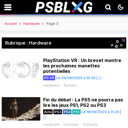
Accueil
Hardware
Page 3
Rubrique : Hardware
PlayStation VR : Un brevet montre
les prochaines manettes
potentielles
PS VR
Le 26/09/2020 à 10:30
|
Hardware
Rumeur
Fin du débat : La PS5 ne pourra pas
lire les jeux PS1, PS2 ou PS3
Actu
PS3
PS4
PS5
Le 18/09/2020 à 11:26
|
Hardware
Industrie
Software