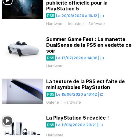
publicité officielle pour la
PlayStation 5
PS5
Le 20/08/2020 à 16:12
|
Hardware
Industrie
Software
Summer Game Fest : La manette
DualSense de la PS5 en vedette ce
soir
PS5
Le 17/07/2020 à 14:36
|
Hardware
La texture de la PS5 est faite de
mini symboles PlayStation
PS5
Le 15/06/2020 à 16:42
|
Galerie
Hardware
La PlayStation 5 révélée !
PS5
Le 11/06/2020 à 23:21
|
Hardware