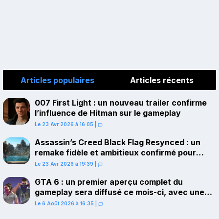
Articles populaires
Articles récents
007 First Light : un nouveau trailer confirme
l’influence de Hitman sur le gameplay
Le 23 Avr 2026 à 16:05
|
Assassin’s Creed Black Flag Resynced : un
remake fidèle et ambitieux confirmé pour
juillet sur PS5
Le 23 Avr 2026 à 19:39
|
GTA 6 : un premier aperçu complet du
gameplay sera diffusé ce mois-ci, avec une
avant-première sur Netflix
Le 6 Août 2026 à 16:35
|