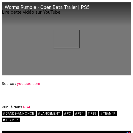
Worms Rumble - Open Beta Trailer | PS5
Lire cette vidéo sur YouTube
Source :
youtube.com
Publié dans
PS4
.
BANDE-ANNONCE
LANCEMENT
PC
PS4
PS5
TEAM 17
TEAM 17