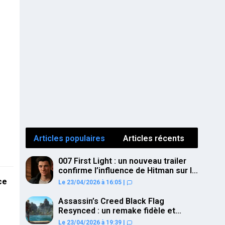
Articles populaires
Articles récents
007 First Light : un nouveau trailer
confirme l’influence de Hitman sur le
gameplay
ce
Le 23/04/2026 à 16:05
|
Assassin’s Creed Black Flag
Resynced : un remake fidèle et
ambitieux confirmé pour juillet sur
Le 23/04/2026 à 19:39
|