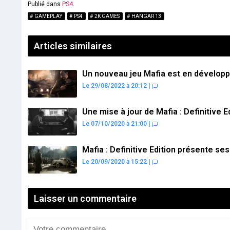
Publié dans
PS4
.
GAMEPLAY
PS4
2K GAMES
HANGAR 13
Articles similaires
Un nouveau jeu Mafia est en dévelop
Le 29/08/2022 à 20:12
|
Une mise à jour de Mafia : Definitive E
Le 07/10/2020 à 21:00
|
Mafia : Definitive Edition présente s
Le 20/09/2020 à 15:22
|
Laisser un commentaire