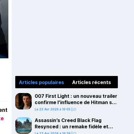
r
Articles populaires
Articles récents
007 First Light : un nouveau trailer
confirme l’influence de Hitman sur
le gameplay
ent
Le 23 Avr 2026 à 16:05
|
ke
Assassin’s Creed Black Flag
Resynced : un remake fidèle et
ambitieux confirmé pour juillet sur
Le 23 Avr 2026 à 19:39
|