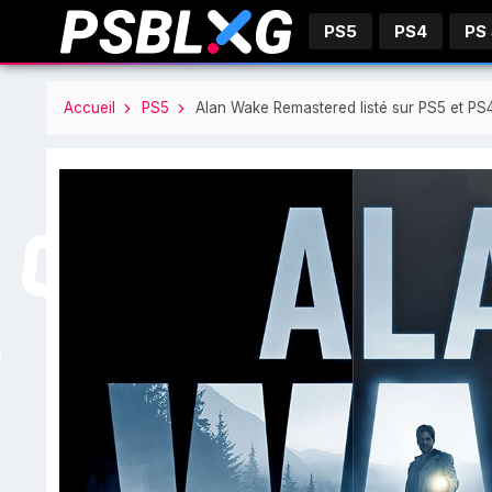
PS5
PS4
PS
Accueil
PS5
Alan Wake Remastered listé sur PS5 et PS4