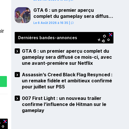
PS5
GTA 6 : un premier aperçu
complet du gameplay sera diffusé
ce mois-ci, avec une avant-
Le 6 Août 2026 à 16:35
|
première sur Netflix
ir
Dernières bandes-annonces
GTA 6 : un premier aperçu complet du
gameplay sera diffusé ce mois-ci, avec
une avant-première sur Netflix
Assassin’s Creed Black Flag Resynced :
un remake fidèle et ambitieux confirmé
pour juillet sur PS5
007 First Light : un nouveau trailer
confirme l’influence de Hitman sur le
gameplay