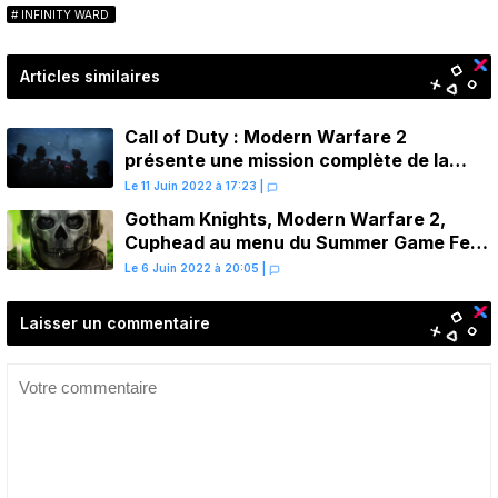
INFINITY WARD
Articles similaires
Call of Duty : Modern Warfare 2
présente une mission complète de la
campagne
Le 11 Juin 2022 à 17:23
|
Gotham Knights, Modern Warfare 2,
Cuphead au menu du Summer Game Fest
2022
Le 6 Juin 2022 à 20:05
|
Laisser un commentaire