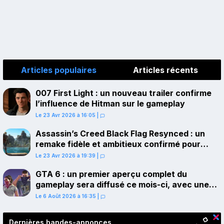
Articles populaires
Articles récents
007 First Light : un nouveau trailer confirme
l’influence de Hitman sur le gameplay
Le 23 Avr 2026 à 16:05
|
Assassin’s Creed Black Flag Resynced : un
remake fidèle et ambitieux confirmé pour
juillet sur PS5
Le 23 Avr 2026 à 19:39
|
GTA 6 : un premier aperçu complet du
gameplay sera diffusé ce mois-ci, avec une
avant-première sur Netflix
Le 6 Août 2026 à 16:35
|
Dernières bandes-annonces