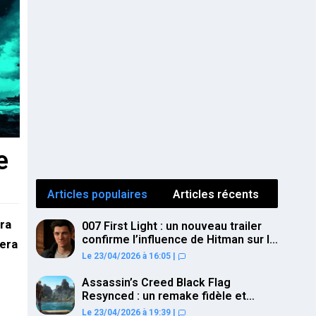
e
Articles populaires
Articles récents
ra
007 First Light : un nouveau trailer
confirme l’influence de Hitman sur le
vera
gameplay
Le 23/04/2026 à 16:05
|
Assassin’s Creed Black Flag
Resynced : un remake fidèle et
ambitieux confirmé pour juillet sur
Le 23/04/2026 à 19:39
|