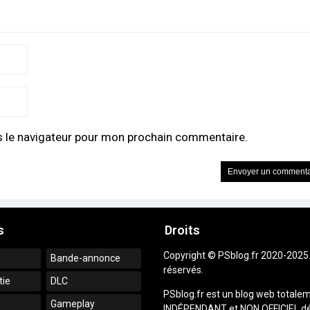
s le navigateur pour mon prochain commentaire.
s
Droits
Copyright © PSblog.fr 2020-2025.
Bande-annonce
réservés.
tie
DLC
PSblog.fr est un blog web totale
Gameplay
INDÉPENDANT et NON OFFICIEL dé