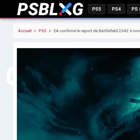
PS5
PS4
PS
Accueil
PS5
EA confirme le report de Battlefield 2042 à no