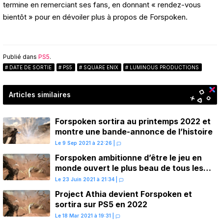
termine en remerciant ses fans, en donnant « rendez-vous
bientôt » pour en dévoiler plus à propos de Forspoken.
Publié dans
PS5
.
DATE DE SORTIE
PS5
SQUARE ENIX
LUMINOUS PRODUCTIONS
Articles similaires
Forspoken sortira au printemps 2022 et
montre une bande-annonce de l’histoire
Le 9 Sep 2021 à 22:26
|
Forspoken ambitionne d’être le jeu en
monde ouvert le plus beau de tous les
temps
Le 23 Juin 2021 à 21:34
|
Project Athia devient Forspoken et
sortira sur PS5 en 2022
Le 18 Mar 2021 à 19:31
|