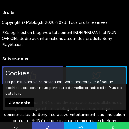
Droits
Copyright © PSblog.fr 2020-2026. Tous droits réservés.
PSblog.fr est un blog web totalement INDÉPENDANT et NON
OFFICIEL dédié aux informations autour des produits Sony
PlayStation.
Suivez-nous
Cookies
En poursuivant votre navigation, vous acceptez le dépôt de
cookies tiers pour nous permettre d'améliorer notre site. Plus de
détails
ici
Sony, PlayStation, PS4 et les diverses autres appellations de
J'accepte
produits figurant sur ce blog web sont des marques
commerciales de Sony Interactive Entertainment, sauf indication
contraire. SONY est une marque commerciale de Sony
Corporation.