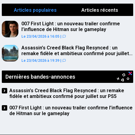
Articles populaires
Articles récents
007 First Light : un nouveau trailer confirme
l’influence de Hitman sur le gameplay
Le 23/04/2026 à 16:05
|
Assassin’s Creed Black Flag Resynced : un
remake fidèle et ambitieux confirmé pour juillet
sur PS5
Le 23/04/2026 à 19:39
|
Dernières bandes-annonces
Assassin’s Creed Black Flag Resynced : un remake
fidèle et ambitieux confirmé pour juillet sur PS5
007 First Light : un nouveau trailer confirme l’influence
de Hitman sur le gameplay