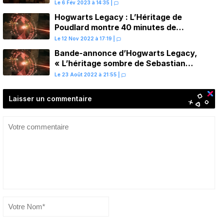
tests, le verdict est sans appel
Le 6 Fév 2023 à 14:35
|
Hogwarts Legacy : L’Héritage de
Poudlard montre 40 minutes de
gameplay sur PS5
Le 12 Nov 2022 à 17:19
|
Bande-annonce d’Hogwarts Legacy,
« L’héritage sombre de Sebastian
Sallow »
Le 23 Août 2022 à 21:55
|
Laisser un commentaire