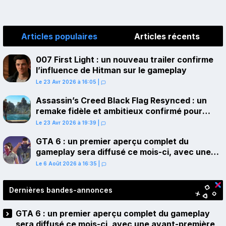
Articles populaires
Articles récents
007 First Light : un nouveau trailer confirme
l’influence de Hitman sur le gameplay
Le 23 Avr 2026 à 16:05
|
Assassin’s Creed Black Flag Resynced : un
remake fidèle et ambitieux confirmé pour
juillet sur PS5
Le 23 Avr 2026 à 19:39
|
GTA 6 : un premier aperçu complet du
gameplay sera diffusé ce mois-ci, avec une
avant-première sur Netflix
Le 6 Août 2026 à 16:35
|
Dernières bandes-annonces
GTA 6 : un premier aperçu complet du gameplay
sera diffusé ce mois-ci, avec une avant-première