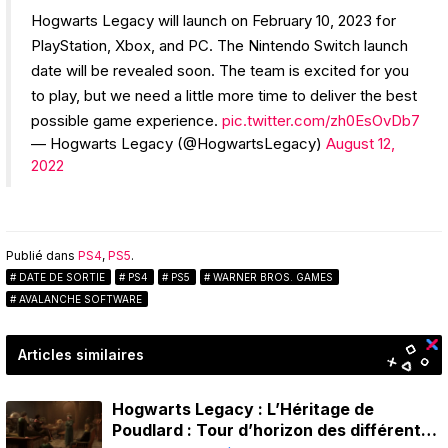
Hogwarts Legacy will launch on February 10, 2023 for
PlayStation, Xbox, and PC. The Nintendo Switch launch
date will be revealed soon. The team is excited for you
to play, but we need a little more time to deliver the best
possible game experience.
pic.twitter.com/zh0EsOvDb7
— Hogwarts Legacy (@HogwartsLegacy)
August 12,
2022
Publié dans
PS4
,
PS5
.
DATE DE SORTIE
PS4
PS5
WARNER BROS. GAMES
AVALANCHE SOFTWARE
Articles similaires
Hogwarts Legacy : L’Héritage de
Poudlard : Tour d’horizon des différents