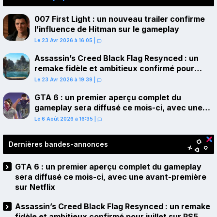
007 First Light : un nouveau trailer confirme
l’influence de Hitman sur le gameplay
Le 23 Avr 2026 à 16:05
|
Assassin’s Creed Black Flag Resynced : un
remake fidèle et ambitieux confirmé pour
juillet sur PS5
Le 23 Avr 2026 à 19:39
|
GTA 6 : un premier aperçu complet du
gameplay sera diffusé ce mois-ci, avec une
avant-première sur Netflix
Le 6 Août 2026 à 16:35
|
Dernières bandes-annonces
GTA 6 : un premier aperçu complet du gameplay
sera diffusé ce mois-ci, avec une avant-première
sur Netflix
Assassin’s Creed Black Flag Resynced : un remake
fidèle et ambitieux confirmé pour juillet sur PS5