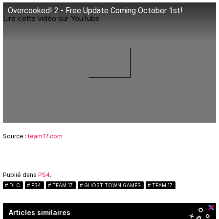
Overcooked! 2 - Free Update Coming October 1st!
Lire cette vidéo sur YouTube
Source :
team17.com
Publié dans
PS4
.
DLC
PS4
TEAM 17
GHOST TOWN GAMES
TEAM 17
Articles similaires