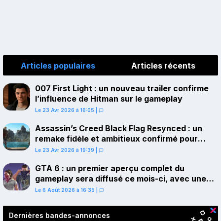
Articles populaires
Articles récents
007 First Light : un nouveau trailer confirme
l’influence de Hitman sur le gameplay
Le 23 Avr 2026 à 16:05
|
Assassin’s Creed Black Flag Resynced : un
remake fidèle et ambitieux confirmé pour
juillet sur PS5
Le 23 Avr 2026 à 19:39
|
GTA 6 : un premier aperçu complet du
gameplay sera diffusé ce mois-ci, avec une
avant-première sur Netflix
Le 6 Août 2026 à 16:35
|
Dernières bandes-annonces