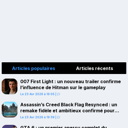
Articles populaires
Articles récents
007 First Light : un nouveau trailer confirme
l’influence de Hitman sur le gameplay
Le 23 Avr 2026 à 16:05
|
Assassin’s Creed Black Flag Resynced : un
remake fidèle et ambitieux confirmé pour
juillet sur PS5
Le 23 Avr 2026 à 19:39
|
GTA 6 : un premier aperçu complet du