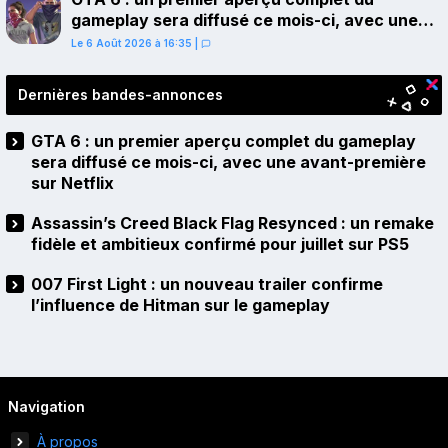
gameplay sera diffusé ce mois-ci, avec une
avant-première sur Netflix
Le 6 Août 2026 à 16:35
|
Dernières bandes-annonces
GTA 6 : un premier aperçu complet du gameplay
sera diffusé ce mois-ci, avec une avant-première
sur Netflix
Assassin’s Creed Black Flag Resynced : un remake
fidèle et ambitieux confirmé pour juillet sur PS5
007 First Light : un nouveau trailer confirme
l’influence de Hitman sur le gameplay
Navigation
À propos