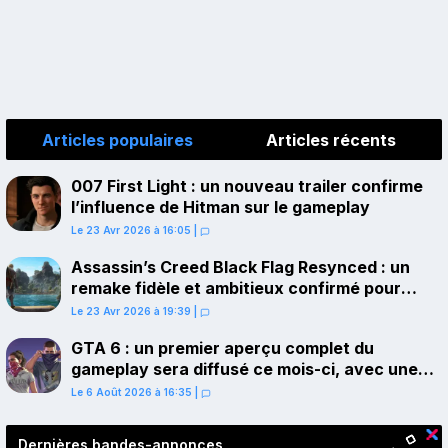
Articles populaires
Articles récents
007 First Light : un nouveau trailer confirme
l’influence de Hitman sur le gameplay
Le 23 Avr 2026 à 16:05
|
Assassin’s Creed Black Flag Resynced : un
remake fidèle et ambitieux confirmé pour
juillet sur PS5
Le 23 Avr 2026 à 19:39
|
GTA 6 : un premier aperçu complet du
gameplay sera diffusé ce mois-ci, avec une
avant-première sur Netflix
Le 6 Août 2026 à 16:35
|
Dernières bandes-annonces