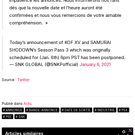
impatience les annonces. Nous informerons nos fans
dès que la nouvelle date et l’heure auront été
confirmées et nous vous remercions de votre aimable
compréhension. »
Today’s announcement of KOF XV and SAMURAI
SHODOWN’s Season Pass 3 which was originally
scheduled for (Jan. 6th) 6pm PST has been postponed.
— SNK GLOBAL (@SNKPofficial)
January 6, 2021
Source :
Twitter
Publié dans
Actu
.
ANNONCE
BANDE-ANNONCE
DATE DE SORTIE
INDUSTRIE
PS4
PS5
SNK
Articles similaires