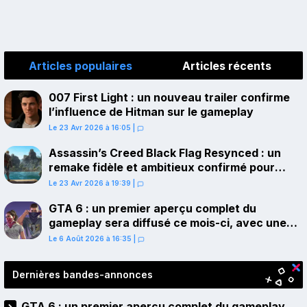
Articles populaires
Articles récents
007 First Light : un nouveau trailer confirme
l’influence de Hitman sur le gameplay
Le 23 Avr 2026 à 16:05
|
Assassin’s Creed Black Flag Resynced : un
remake fidèle et ambitieux confirmé pour
juillet sur PS5
Le 23 Avr 2026 à 19:39
|
GTA 6 : un premier aperçu complet du
gameplay sera diffusé ce mois-ci, avec une
avant-première sur Netflix
Le 6 Août 2026 à 16:35
|
Dernières bandes-annonces
GTA 6 : un premier aperçu complet du gameplay