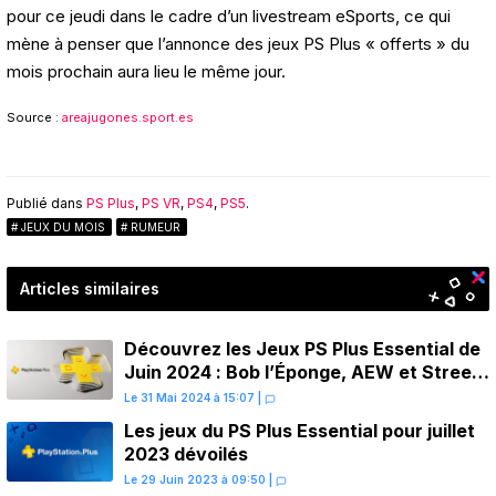
pour ce jeudi dans le cadre d’un livestream eSports, ce qui
mène à penser que l’annonce des jeux PS Plus « offerts » du
mois prochain aura lieu le même jour.
Source :
areajugones.sport.es
Publié dans
PS Plus
,
PS VR
,
PS4
,
PS5
.
JEUX DU MOIS
RUMEUR
Articles similaires
Découvrez les Jeux PS Plus Essential de
Juin 2024 : Bob l’Éponge, AEW et Streets
of Rage 4
Le 31 Mai 2024 à 15:07
|
Les jeux du PS Plus Essential pour juillet
2023 dévoilés
Le 29 Juin 2023 à 09:50
|