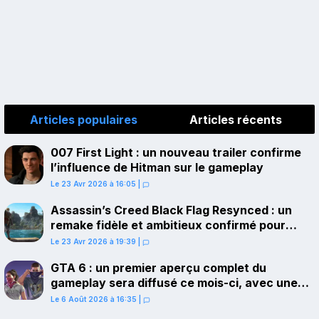
Articles populaires
Articles récents
007 First Light : un nouveau trailer confirme
l’influence de Hitman sur le gameplay
Le 23 Avr 2026 à 16:05
|
Assassin’s Creed Black Flag Resynced : un
remake fidèle et ambitieux confirmé pour
juillet sur PS5
Le 23 Avr 2026 à 19:39
|
GTA 6 : un premier aperçu complet du
gameplay sera diffusé ce mois-ci, avec une
avant-première sur Netflix
Le 6 Août 2026 à 16:35
|