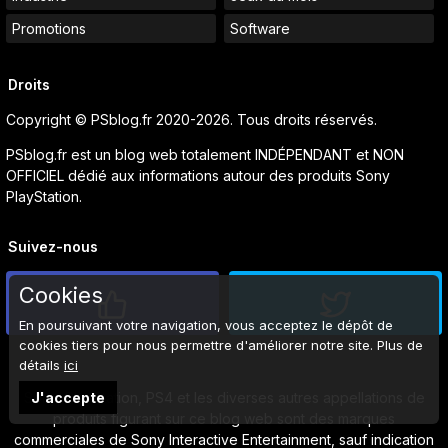
Promotions
Software
Droits
Copyright © PSblog.fr 2020-2026. Tous droits réservés.
PSblog.fr est un blog web totalement INDÉPENDANT et NON
OFFICIEL dédié aux informations autour des produits Sony
PlayStation.
Suivez-nous
Cookies
En poursuivant votre navigation, vous acceptez le dépôt de
cookies tiers pour nous permettre d'améliorer notre site. Plus de
détails
ici
Sony, PlayStation, PS4 et les diverses autres appellations de
J'accepte
produits figurant sur ce blog web sont des marques
commerciales de Sony Interactive Entertainment, sauf indication