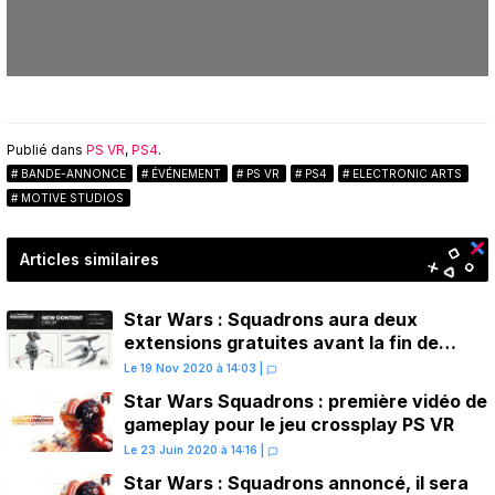
Publié dans
PS VR
,
PS4
.
BANDE-ANNONCE
ÉVÉNEMENT
PS VR
PS4
ELECTRONIC ARTS
MOTIVE STUDIOS
Articles similaires
Star Wars : Squadrons aura deux
extensions gratuites avant la fin de
l’année
Le 19 Nov 2020 à 14:03
|
Star Wars Squadrons : première vidéo de
gameplay pour le jeu crossplay PS VR
Le 23 Juin 2020 à 14:16
|
Star Wars : Squadrons annoncé, il sera