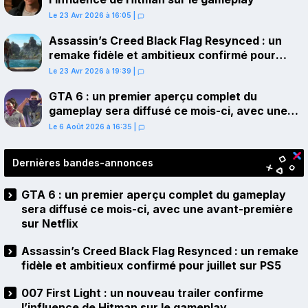
Le 23 Avr 2026 à 16:05
|
Assassin’s Creed Black Flag Resynced : un
remake fidèle et ambitieux confirmé pour
juillet sur PS5
Le 23 Avr 2026 à 19:39
|
GTA 6 : un premier aperçu complet du
gameplay sera diffusé ce mois-ci, avec une
avant-première sur Netflix
Le 6 Août 2026 à 16:35
|
Dernières bandes-annonces
GTA 6 : un premier aperçu complet du gameplay
sera diffusé ce mois-ci, avec une avant-première
sur Netflix
Assassin’s Creed Black Flag Resynced : un remake
fidèle et ambitieux confirmé pour juillet sur PS5
007 First Light : un nouveau trailer confirme
l’influence de Hitman sur le gameplay