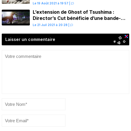
Le 19 Août 2021 à 19:57
|
L’extension de Ghost of Tsushima :
Director’s Cut bénéficie d’une bande-
annonce de l’histoire de l’île d’Iki
Le 21 Juil 2021 à 20:28
|
Laisser un commentaire