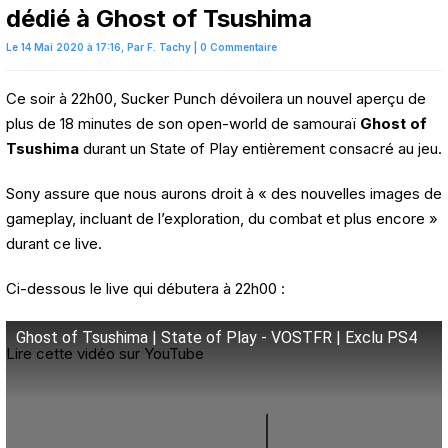
dédié à Ghost of Tsushima
Le 14 Mai 2020 à 17:16,
Par
F. Tachy
|
0 Commentaire
Ce soir à 22h00, Sucker Punch dévoilera un nouvel aperçu de
plus de 18 minutes de son open-world de samouraï
Ghost of
Tsushima
durant un State of Play entièrement consacré au jeu.
Sony assure que nous aurons droit à « des nouvelles images de
gameplay, incluant de l’exploration, du combat et plus encore »
durant ce live.
Ci-dessous le live qui débutera à 22h00 :
Ghost of Tsushima | State of Play - VOSTFR | Exclu PS4
Lire cette vidéo sur YouTube