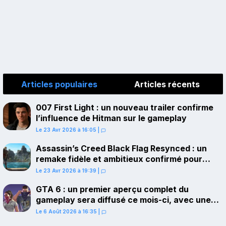
Articles populaires
Articles récents
007 First Light : un nouveau trailer confirme
l’influence de Hitman sur le gameplay
Le 23 Avr 2026 à 16:05
|
Assassin’s Creed Black Flag Resynced : un
remake fidèle et ambitieux confirmé pour
juillet sur PS5
Le 23 Avr 2026 à 19:39
|
GTA 6 : un premier aperçu complet du
gameplay sera diffusé ce mois-ci, avec une
avant-première sur Netflix
Le 6 Août 2026 à 16:35
|