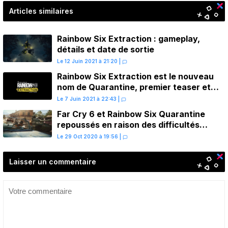
Articles similaires
Rainbow Six Extraction : gameplay,
détails et date de sortie
Le 12 Juin 2021 à 21:20
|
Rainbow Six Extraction est le nouveau
nom de Quarantine, premier teaser et
détails révélés
Le 7 Juin 2021 à 22:43
|
Far Cry 6 et Rainbow Six Quarantine
repoussés en raison des difficultés
actuelles
Le 29 Oct 2020 à 19:56
|
Laisser un commentaire