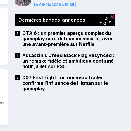
ce mois-ci, avec une avant-
Le 06/08/2026 à 16:35
|
première sur Netflix
Dernières bandes-annonces
GTA 6 : un premier aperçu complet du
gameplay sera diffusé ce mois-ci, avec
une avant-première sur Netflix
Assassin’s Creed Black Flag Resynced :
un remake fidèle et ambitieux confirmé
pour juillet sur PS5
007 First Light : un nouveau trailer
confirme l’influence de Hitman sur le
gameplay
ke