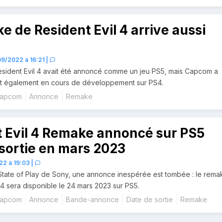
e de Resident Evil 4 arrive aussi
9/2022 à 16:21
|
sident Evil 4 avait été annoncé comme un jeu PS5, mais Capcom a
est également en cours de développement sur PS4.
apcom
Annonce
Remake
 Evil 4 Remake annoncé sur PS5
sortie en mars 2023
22 à 19:03
|
State of Play de Sony, une annonce inespérée est tombée : le rema
 4 sera disponible le 24 mars 2023 sur PS5.
apcom
Annonce
Bande-annonce
Date de sortie
Remake