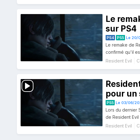
Le remak
sur PS4
PS4
PS5
Le 20/0
Le remake de Re
confirmé qu'il 
Resident Evil
C
Resident
pour un 
PS5
Le 03/06/20
Lors du dernier 
de Resident Evil
Resident Evil
C