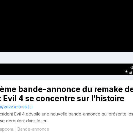
ième bande-annonce du remake d
 Evil 4 se concentre sur l’histoire
0/2022 à 19:36
|
sident Evil 4 dévoile une nouvelle bande-annonce qui présente le
e déroulent dans le jeu.
apcom
Bande-annonce