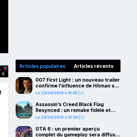
Articles populaires
Articles récents
007 First Light : un nouveau trailer
confirme l’influence de Hitman sur
e
le gameplay
Le 23/04/2026 à 16:05
|
Assassin’s Creed Black Flag
Resynced : un remake fidèle et
ambitieux confirmé pour juillet sur
s
Le 23/04/2026 à 19:39
|
PS5
GTA 6 : un premier aperçu
complet du gameplay sera diffusé