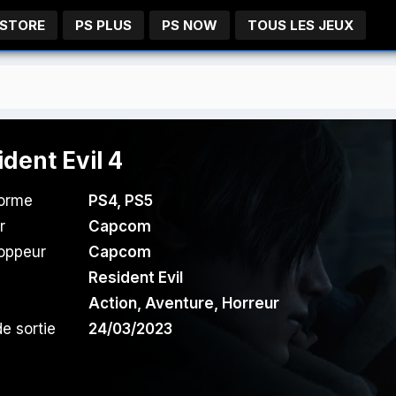
 STORE
PS PLUS
PS NOW
TOUS LES JEUX
ident Evil 4
forme
PS4
,
PS5
r
Capcom
oppeur
Capcom
Resident Evil
Action
,
Aventure
,
Horreur
e sortie
24/03/2023