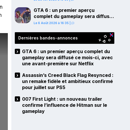
PS5
on
GTA 6 : un premier aperçu
n
complet du gameplay sera diffusé
ce mois-ci, avec une avant-
Le 6 Août 2026 à 16:35
|
première sur Netflix
Dernières bandes-annonces
GTA 6 : un premier aperçu complet du
gameplay sera diffusé ce mois-ci, avec
une avant-première sur Netflix
Assassin’s Creed Black Flag Resynced :
un remake fidèle et ambitieux confirmé
pour juillet sur PS5
007 First Light : un nouveau trailer
confirme l’influence de Hitman sur le
gameplay