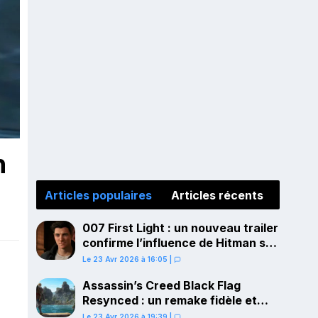
n
Articles populaires
Articles récents
007 First Light : un nouveau trailer
confirme l’influence de Hitman sur
le gameplay
Le 23 Avr 2026 à 16:05
|
Assassin’s Creed Black Flag
Resynced : un remake fidèle et
ambitieux confirmé pour juillet sur
Le 23 Avr 2026 à 19:39
|