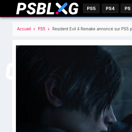
PS5
PS4
PS
Accueil
PS5
Resident Evil 4 Remake annoncé sur PS5 p