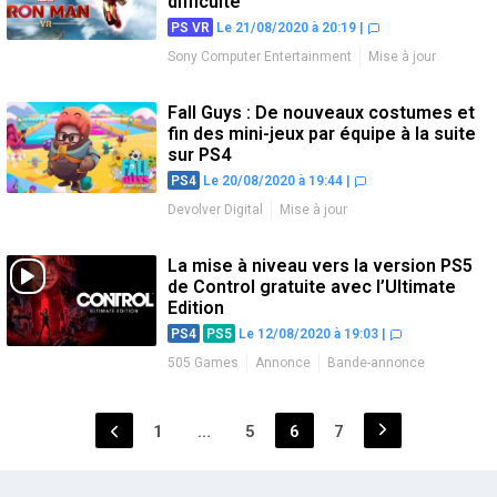
difficulté
PS VR
Le 21/08/2020 à 20:19
|
Sony Computer Entertainment
Mise à jour
Fall Guys : De nouveaux costumes et
fin des mini-jeux par équipe à la suite
sur PS4
PS4
Le 20/08/2020 à 19:44
|
Devolver Digital
Mise à jour
La mise à niveau vers la version PS5
de Control gratuite avec l’Ultimate
Edition
PS4
PS5
Le 12/08/2020 à 19:03
|
505 Games
Annonce
Bande-annonce
Mise à jour
Pagination
1
…
5
6
7
Page
Page
Page
Page
des
publications