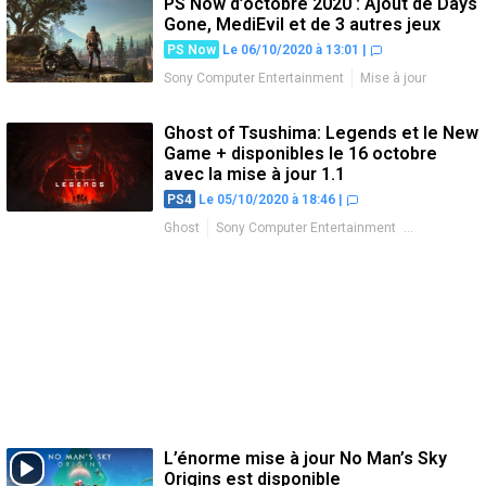
PS Now d’octobre 2020 : Ajout de Days
Gone, MediEvil et de 3 autres jeux
PS Now
Le 06/10/2020 à 13:01
|
Sony Computer Entertainment
Mise à jour
Ghost of Tsushima: Legends et le New
Game + disponibles le 16 octobre
avec la mise à jour 1.1
PS4
Le 05/10/2020 à 18:46
|
Ghost
Sony Computer Entertainment
Mise à jour
L’énorme mise à jour No Man’s Sky
Origins est disponible