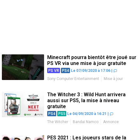
Minecraft pourra bientôt être joué sur
PS VR via une mise à jour gratuite
PS VR
PS4
Le 07/09/2020 à 17:06
|
Sony Computer Entertainment
Mise à jour
The Witcher 3 : Wild Hunt arrivera
aussi sur PS5, la mise à niveau
gratuite
PS4
PS5
Le 04/09/2020 à 16:21
|
The Witcher
Bandai Namco
Annonce
Mise à jour
PES 2021 : Les joueurs stars de la