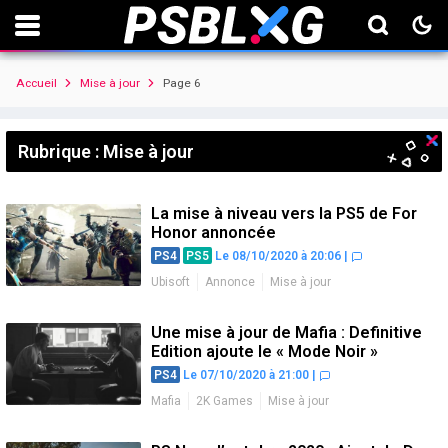
Accueil
Mise à jour
Page 6
Rubrique : Mise à jour
La mise à niveau vers la PS5 de For
Honor annoncée
PS4
PS5
Le 08/10/2020 à 20:06
|
Ubisoft
Annonce
Mise à jour
Une mise à jour de Mafia : Definitive
Edition ajoute le « Mode Noir »
PS4
Le 07/10/2020 à 21:00
|
Mafia
2K Games
Mise à jour