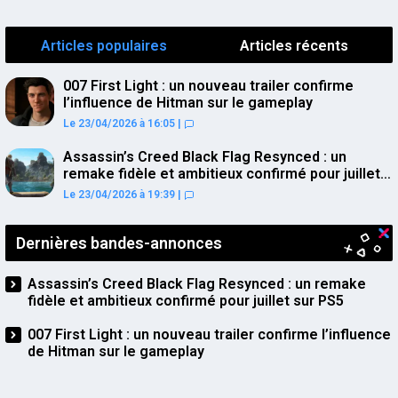
Articles populaires
Articles récents
007 First Light : un nouveau trailer confirme
l’influence de Hitman sur le gameplay
Le 23/04/2026 à 16:05
|
Assassin’s Creed Black Flag Resynced : un
remake fidèle et ambitieux confirmé pour juillet
sur PS5
Le 23/04/2026 à 19:39
|
Dernières bandes-annonces
Assassin’s Creed Black Flag Resynced : un remake
fidèle et ambitieux confirmé pour juillet sur PS5
007 First Light : un nouveau trailer confirme l’influence
de Hitman sur le gameplay