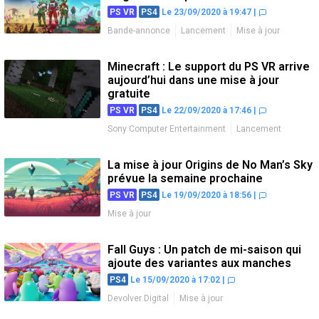
PS VR
PS4
Le 23/09/2020 à 19:47
|
Bande-annonce
Lancement
Mise à jour
Minecraft : Le support du PS VR arrive
aujourd’hui dans une mise à jour
gratuite
PS VR
PS4
Le 22/09/2020 à 17:46
|
Sony Computer Entertainment
Lancement
Mise à jour
La mise à jour Origins de No Man’s Sky
prévue la semaine prochaine
PS VR
PS4
Le 19/09/2020 à 18:56
|
Mise à jour
Fall Guys : Un patch de mi-saison qui
ajoute des variantes aux manches
PS4
Le 15/09/2020 à 17:02
|
Devolver Digital
Mise à jour