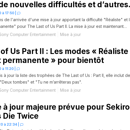
e nouvelles difficultés et d’autres
ur le fun
 à 17:50
|
 de l'arrivée d'une mise à jour apportant la difficulté "Réaliste" et 
ente" pour The Last of Us Part II. La mise à jour est maintenant
aillée.
Sony Computer Entertainment
Mise à jour
of Us Part II : Les modes « Réaliste
t permanente » pour bientôt
 à 11:20
|
à jour la liste des trophées de The Last of Us : Part II, elle inclut d
 "Deux tombes" et "Tu ne m’arrêteras pas".
Sony Computer Entertainment
Mise à jour
 à jour majeure prévue pour Sekiro
 Die Twice
0 à 22:34
|