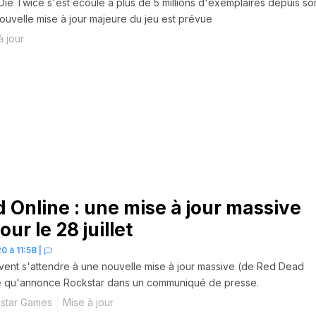
ie Twice s'est écoulé à plus de 5 millions d'exemplaires depuis so
ouvelle mise à jour majeure du jeu est prévue
à jour
 Online : une mise à jour massive
ur le 28 juillet
0 à 11:58
|
vent s'attendre à une nouvelle mise à jour massive (de Red Dead
ce qu'annonce Rockstar dans un communiqué de presse.
star Games
Mise à jour