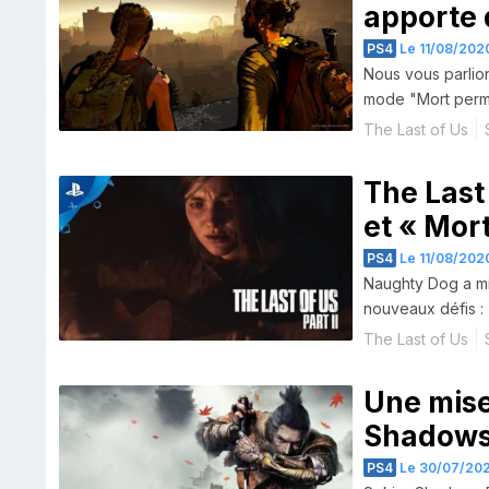
apporte d
ajouts po
PS4
Le 11/08/2020
Nous vous parlions
mode "Mort perman
officiellement dét
The Last of Us
The Last 
et « Mor
PS4
Le 11/08/2020
Naughty Dog a mis 
nouveaux défis :
The Last of Us
Une mise
Shadows
PS4
Le 30/07/202