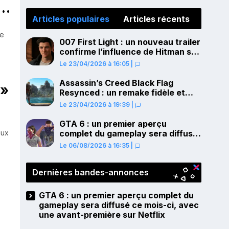
Articles populaires
Articles récents
le
007 First Light : un nouveau trailer
confirme l’influence de Hitman sur
le gameplay
Le 23/04/2026 à 16:05
|
Assassin’s Creed Black Flag
 »
Resynced : un remake fidèle et
ambitieux confirmé pour juillet sur
Le 23/04/2026 à 19:39
|
PS5
GTA 6 : un premier aperçu
eux
complet du gameplay sera diffusé
ce mois-ci, avec une avant-
Le 06/08/2026 à 16:35
|
première sur Netflix
Dernières bandes-annonces
GTA 6 : un premier aperçu complet du
gameplay sera diffusé ce mois-ci, avec
une avant-première sur Netflix