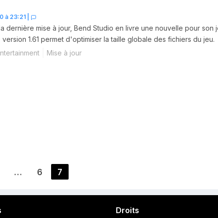
0 à 23:21
|
la dernière mise à jour, Bend Studio en livre une nouvelle pour son 
version 1.61 permet d'optimiser la taille globale des fichiers du jeu.
ntertainment
Mise à jour
…
6
7
Page
Page
Page
s
Droits