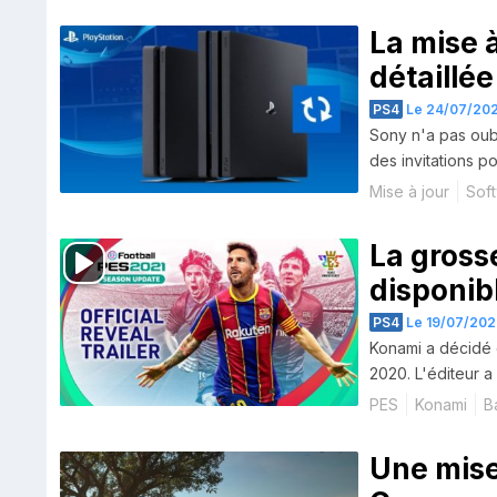
La mise 
détaillée
PS4
Le 24/07/202
Sony n'a pas oub
des invitations p
Mise à jour
Sof
La gross
disponib
PS4
Le 19/07/202
Konami a décidé 
2020. L'éditeur a
PES
Konami
B
Une mise