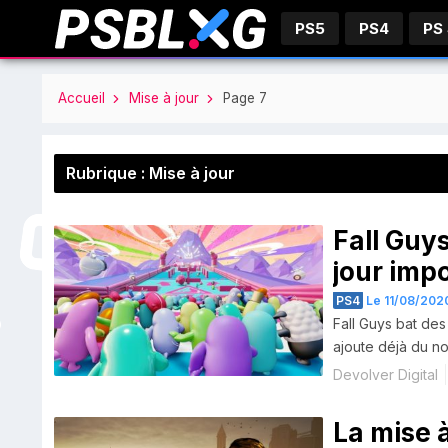
PS5
PS4
PS
Accueil
Mise à jour
Page 7
Rubrique : Mise à jour
Fall Guy
jour imp
PS4
Le 11/08/2020
Fall Guys bat des
ajoute déjà du n
Devolver Digital
La mise à