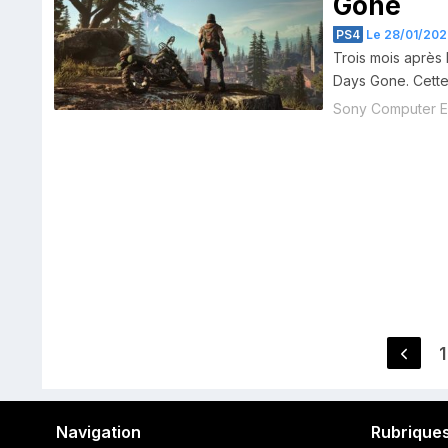
Gone
PS4
Le 28/01/202
Trois mois après 
Days Gone. Cette 
Sony Computer E
Pagination
1
des
publications
Navigation
Rubrique