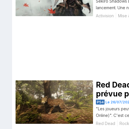
Sekiro Shadows D
lancement. Une n
Activision
Mise 
Red Dead
prévue po
PS4
Le 26/07/202
"Les joueurs peu
Online)". C'est 
Red Dead
Rock