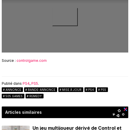
Source :
controlgame.com
Publié dans
PS4
,
PS5
.
ANNONCE
BANDE-ANNONCE
MISE À JOUR
PS4
PS5
505 GAMES
REMEDY
Articles similaires
Un jeu multijoueur dérivé de Control et