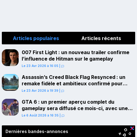
Articles populaires
Articles récents
007 First Light : un nouveau trailer confirme
l’influence de Hitman sur le gameplay
Le 23 Avr 2026 à 16:05
|
Assassin’s Creed Black Flag Resynced : un
remake fidèle et ambitieux confirmé pour
juillet sur PS5
Le 23 Avr 2026 à 19:39
|
GTA 6 : un premier aperçu complet du
gameplay sera diffusé ce mois-ci, avec une
avant-première sur Netflix
Le 6 Août 2026 à 16:35
|
Dernières bandes-annonces