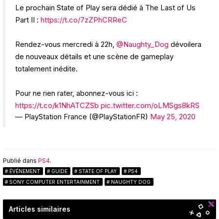
Le prochain State of Play sera dédié à The Last of Us
Part II :
https://t.co/7zZPhCRReC
Rendez-vous mercredi à 22h,
@Naughty_Dog
dévoilera
de nouveaux détails et une scène de gameplay
totalement inédite.
Pour ne rien rater, abonnez-vous ici :
https://t.co/k1NhATCZSb
pic.twitter.com/oLMSgs8kRS
— PlayStation France (@PlayStationFR)
May 25, 2020
Publié dans
PS4
.
ÉVÉNEMENT
GUIDE
STATE OF PLAY
PS4
SONY COMPUTER ENTERTAINMENT
NAUGHTY DOG
Articles similaires