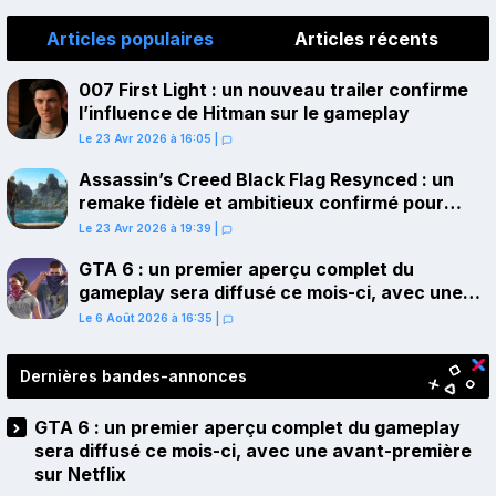
Articles populaires
Articles récents
007 First Light : un nouveau trailer confirme
l’influence de Hitman sur le gameplay
Le 23 Avr 2026 à 16:05
|
Assassin’s Creed Black Flag Resynced : un
remake fidèle et ambitieux confirmé pour
juillet sur PS5
Le 23 Avr 2026 à 19:39
|
GTA 6 : un premier aperçu complet du
gameplay sera diffusé ce mois-ci, avec une
avant-première sur Netflix
Le 6 Août 2026 à 16:35
|
Dernières bandes-annonces
GTA 6 : un premier aperçu complet du gameplay
sera diffusé ce mois-ci, avec une avant-première
sur Netflix