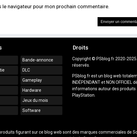
s le navigateur pour mon prochain commentaire.
s
Droits
Copyright © PSblog.fr 2020-2025.
Bande-annonce
réservés.
tie
DLC
PSblog.fr est un blog web totale
Gameplay
INDÉPENDANT et NON OFFICIEL dé
informations autour des produits
Hardware
PlayStation.
Jeux du mois
s
Software
e produits figurant sur ce blog web sont des marques commerciales de So