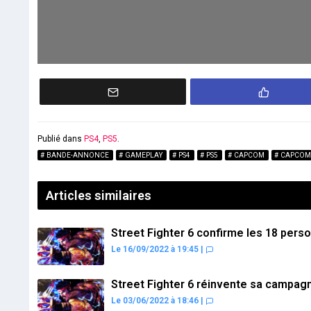
Publié dans
PS4
,
PS5
.
BANDE-ANNONCE
GAMEPLAY
PS4
PS5
CAPCOM
CAPCOM
Articles similaires
Street Fighter 6 confirme les 18 per
Le 16/09/2022 à 19:45
|
Street Fighter 6 réinvente sa campag
Le 03/06/2022 à 18:46
|