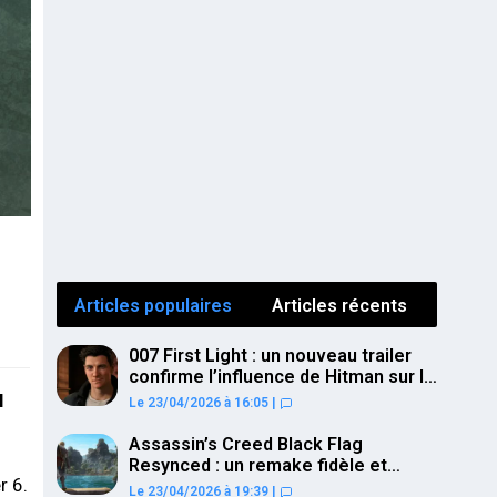
Articles populaires
Articles récents
007 First Light : un nouveau trailer
confirme l’influence de Hitman sur le
gameplay
l
Le 23/04/2026 à 16:05
|
Assassin’s Creed Black Flag
Resynced : un remake fidèle et
r 6.
ambitieux confirmé pour juillet sur
Le 23/04/2026 à 19:39
|