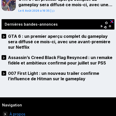
gameplay sera diffusé ce mois-ci, avec une
avant-première sur Netflix
Le 6 Août 2026 à 16:35
|
Dernières bandes-annonces
GTA 6 : un premier aperçu complet du gameplay
sera diffusé ce mois-ci, avec une avant-première
sur Netflix
Assassin’s Creed Black Flag Resynced : un remake
fidèle et ambitieux confirmé pour juillet sur PS5
007 First Light : un nouveau trailer confirme
l’influence de Hitman sur le gameplay
Navigation
À propos