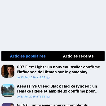
Articles populaires
Articles récents
007 First Light : un nouveau trailer confirme
l’influence de Hitman sur le gameplay
Le 23 Avr 2026 à 16:05
|
Assassin’s Creed Black Flag Resynced : un
remake fidèle et ambitieux confirmé pour
juillet sur PS5
Le 23 Avr 2026 à 19:39
|
GTA 6 : un premier aperçu complet du