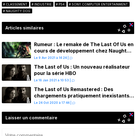
CLASSEMENT
INDUSTRIE
PS4
SONY COMPUTER ENTERTAINMENT
NAUGHTY DOG
Articles similaires
Rumeur : Le remake de The Last Of Us en
cours de développement chez Naughty
Dog
Le 9 Avr 2021 à 14:24
|
The Last of Us : Un nouveau réalisateur
pour la série HBO
Le 16 Jan 2021 à 10:53
|
The Last of Us Remastered : Des
chargements pratiquement inexistants
sur PS4 avec la mise à jour 1.11
Le 24 Oct 2020 à 17:44
|
Laisser un commentaire