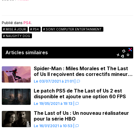
Publié dans
PS4
.
MISE À JOUR
PS4
SONY COMPUTER ENTERTAINMENT
NAUGHTY DOG
Articles similaires
Spider-Man : Miles Morales et The Last
of Us II reçoivent des correctifs mineurs
d’amélioration des performances
Le 03/07/2021 à 21:01
|
Le patch PS5 de The Last of Us 2 est
disponible et ajoute une option 60 FPS
Le 19/05/2021 à 19:13
|
The Last of Us : Un nouveau réalisateur
pour la série HBO
Le 16/01/2021 à 10:53
|